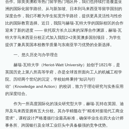
合作。除英美澳欧等热门留学热门地区外，我们也持续打造覆盖亚
洲的国际化留学路径。从与新加坡、日本到马来西亚等留学国别的
深度合作，我们不断为学生拓宽升学路径，提供更具灵活性与性价
比的国际教育选择。近日，我院与赫瑞-瓦特大学的国际校区的合作
迎来了新的进度 —— 依托双方长久以来的深厚合作渊源，赫瑞-瓦
特大学马来西亚分校正式加入我院2+2美英澳多国别项目，为学生
提供了兼具英国本校教学质量与东南亚学习优势的全新选择。
一、悠久历史与办学理念
赫瑞-瓦特大学（Heriot-Watt University）始创于1821年，是
英国历史上第八所高等学府，亦是全球首所面向工人的机械工程学
院。历经两个世纪的沉淀，学校始终秉持“知识与行
动”（Knowledge and Action）的校训，致力于理论研究与实务应用
的深度结合。
作为一所高度国际化的顶尖研究型大学，赫瑞-瓦特在英国、迪
拜及马来西亚拥有五大分校。其办学精髓在于“精准对接现代工商业
需求”，课程设计严格遵循行业最高标准，确保毕业生在四大会计师
事务所、跨国银行及全球工业巨头中具备极强的竞争优势。