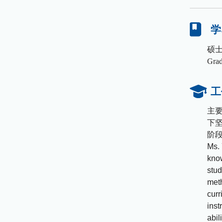
学
硕
Grad
工
主
下
阶
Ms. 
know
stud
meth
curr
inst
abili