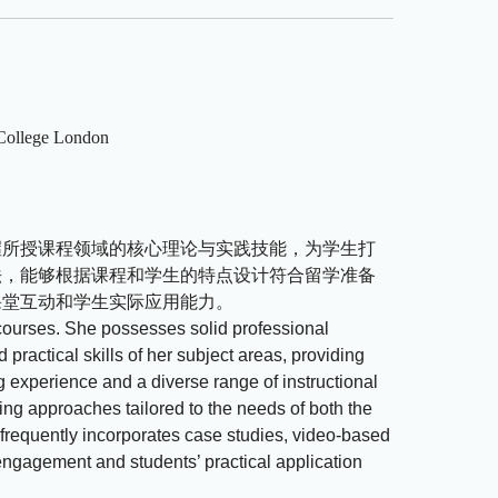
s College London
握所授课程领域的核心理论与实践技能，为学生打
法，能够根据课程和学生的特点设计符合留学准备
课堂互动和学生实际应用能力。
courses. She possesses solid professional
practical skills of her subject areas, providing
 experience and a diverse range of instructional
ng approaches tailored to the needs of both the
 frequently incorporates case studies, video-based
engagement and students’ practical application