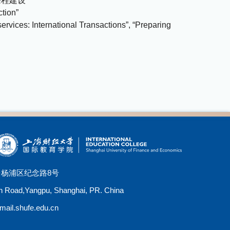
课程建设
ction”
services: International Transactions”, “Preparing
·杨浦区纪念路8号
n Road,Yangpu, Shanghai, PR. China
ail.shufe.edu.cn