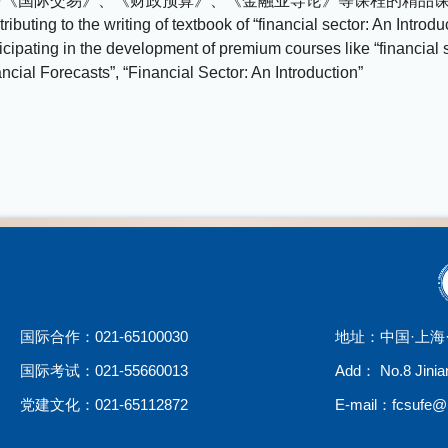
与《国际交易》、《财政预算》、《金融业导论》等课程的精品
ributing to the writing of textbook of “financial sector: An Introdu
icipating in the development of premium courses like “financial 
ncial Forecasts”, “Financial Sector: An Introduction”
国际合作：021-65100030
地址：中国·上海
国际考试：021-55660013
Add： No.8 Jinia
党建文化：021-65112872
E-mail：fcsufe@m