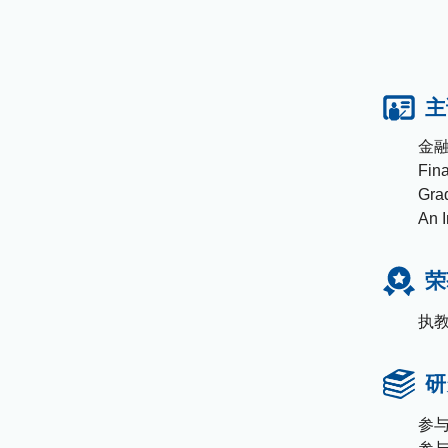
主
金融
Fina
Grad
An I
荣
执
研
参