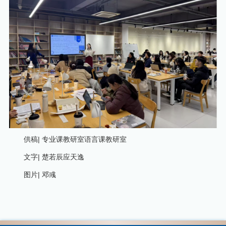
供稿| 专业课教研室语言课教研室
文字| 楚若辰应天逸
图片| 邓彧